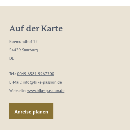
Auf der Karte
Boemundhof 12
54439 Saarburg
DE
Tel.:
0049 6581 9967700
E-Mail:
info@bike-passion.de
Webseite:
www.bike-passion.de
Anreise planen