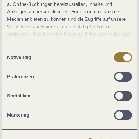
a. Online-Buchungen bereitzustellen, Inhalte und
Allgemeine Informationen
Anzeigen zu personalisieren, Funktionen für soziale
Medien anbieten zu können und die Zugriffe auf unsere
Website zu analysieren, um sie stetig für Sie zu
Öffnungszeiten
optimieren. Dabei werden Daten an Dritte auch außerhalb
der Europäischen Union weitergegeben und dort
verarbeitet. Diese Einwilligung ist freiwillig und kann
Einwilligungsauswahl
Ruhetage
jederzeit widerrufen werden. Mit der Auswahl "Alle
Notwendig
ablehnen" kann es zu Beeinträchtigungen in der Nutzung
unserer Webseite kommen.
Präferenzen
Statistiken
Was möchtest du als nächstes tun?
Marketing
Anreise planen
PDF erzeugen