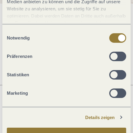
Medien anbieten zu können und die Zugriffe auf unsere
Website zu analysieren, um sie stetig für Sie zu
optimieren. Dabei werden Daten an Dritte auch außerhalb
Allgemeine Informationen
der Europäischen Union weitergegeben und dort
verarbeitet. Diese Einwilligung ist freiwillig und kann
Einwilligungsauswahl
jederzeit widerrufen werden. Mit der Auswahl "Alle
Notwendig
Öffnungszeiten
ablehnen" kann es zu Beeinträchtigungen in der Nutzung
unserer Webseite kommen.
Präferenzen
Ruhetage
Statistiken
Marketing
Was möchtest du als nächstes tun?
Details zeigen