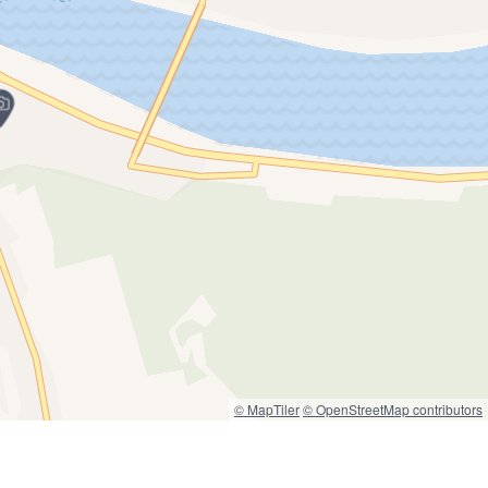
© MapTiler
© OpenStreetMap contributors