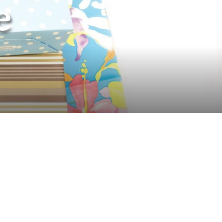
e
© dresden - Fotolia.com