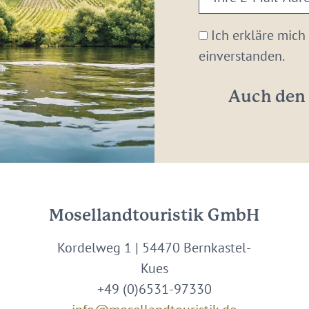
E-
Mail-
Ich erkläre mich
Adresse:
einverstanden.
*
Auch den 
Mosellandtouristik GmbH
Kordelweg 1 | 54470 Bernkastel-
Kues
+49 (0)6531-97330