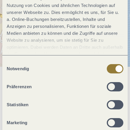
Nutzung von Cookies und ähnlichen Technologien auf
unserer Webseite zu. Dies ermöglicht es uns, für Sie u.
a. Online-Buchungen bereitzustellen, Inhalte und
Anzeigen zu personalisieren, Funktionen für soziale
Medien anbieten zu können und die Zugriffe auf unsere
Website zu analysieren, um sie stetig für Sie zu
optimieren. Dabei werden Daten an Dritte auch außerhalb
der Europäischen Union weitergegeben und dort
verarbeitet. Diese Einwilligung ist freiwillig und kann
Einwilligungsauswahl
jederzeit widerrufen werden. Mit der Auswahl "Alle
Notwendig
ablehnen" kann es zu Beeinträchtigungen in der Nutzung
Allgemeine Informationen
unserer Webseite kommen.
Präferenzen
Öffnungszeiten
Statistiken
Ruhetage
Marketing