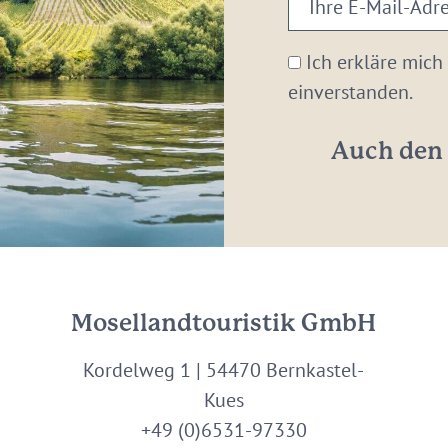
E-
Mail-
Ich erkläre mich
Adresse:
einverstanden.
*
Auch den 
Mosellandtouristik GmbH
Kordelweg 1 | 54470 Bernkastel-
Kues
+49 (0)6531-97330