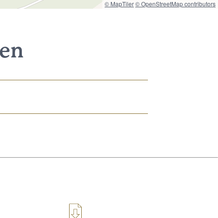
© MapTiler
© OpenStreetMap contributors
nen