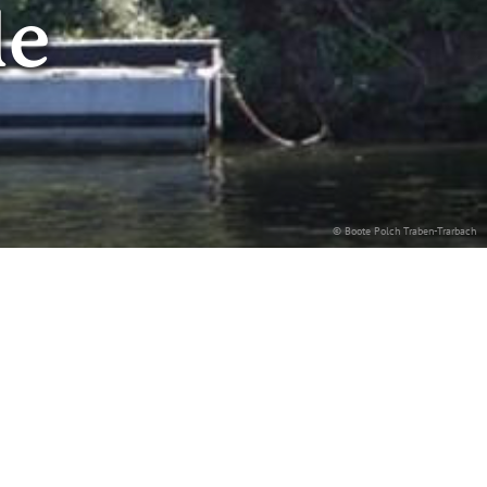
le
© Boote Polch Traben-Trarbach