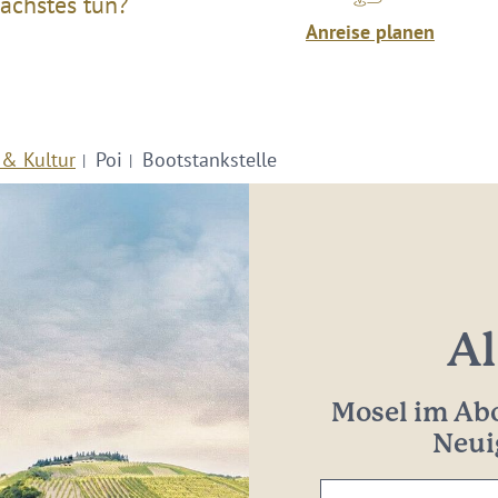
ächstes tun?
Anreise planen
 & Kultur
Poi
Bootstankstelle
Al
Mosel im Abo
Neui
Ihre