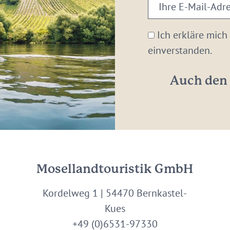
Ihre
E-
Mail-
Ich erkläre mich
Adresse:
einverstanden.
*
Auch den 
Mosellandtouristik GmbH
Kordelweg 1 | 54470 Bernkastel-
Kues
+49 (0)6531-97330