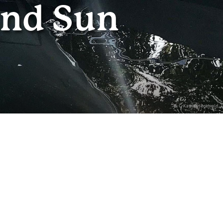
and Sun
© C Katrin Hegewald