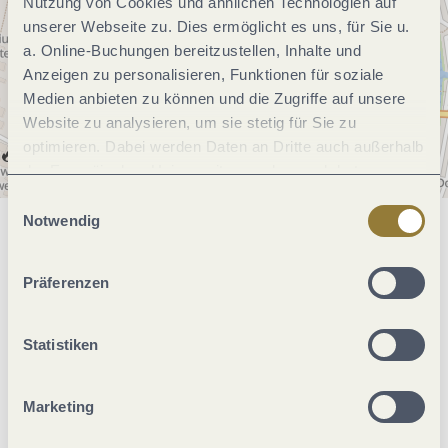
Nutzung von Cookies und ähnlichen Technologien auf
unserer Webseite zu. Dies ermöglicht es uns, für Sie u.
a. Online-Buchungen bereitzustellen, Inhalte und
Anzeigen zu personalisieren, Funktionen für soziale
Medien anbieten zu können und die Zugriffe auf unsere
Website zu analysieren, um sie stetig für Sie zu
optimieren. Dabei werden Daten an Dritte auch außerhalb
der Europäischen Union weitergegeben und dort
verarbeitet. Diese Einwilligung ist freiwillig und kann
Einwilligungsauswahl
jederzeit widerrufen werden. Mit der Auswahl "Alle
Notwendig
Allgemeine Informationen
ablehnen" kann es zu Beeinträchtigungen in der Nutzung
unserer Webseite kommen.
Präferenzen
Öffnungszeiten
Statistiken
Ruhetage
Marketing