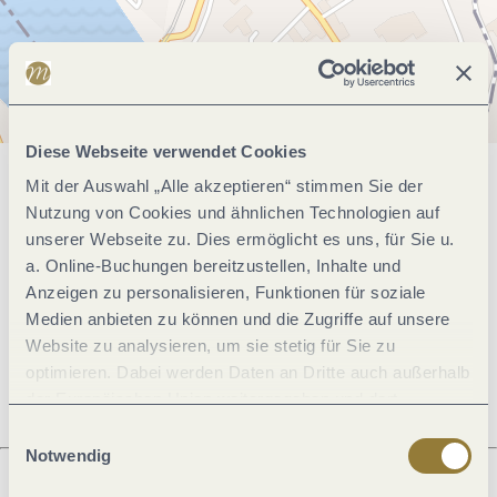
Diese Webseite verwendet Cookies
Mit der Auswahl „Alle akzeptieren“ stimmen Sie der
Allgemeine Informationen
Nutzung von Cookies und ähnlichen Technologien auf
unserer Webseite zu. Dies ermöglicht es uns, für Sie u.
a. Online-Buchungen bereitzustellen, Inhalte und
Öffnungszeiten
Anzeigen zu personalisieren, Funktionen für soziale
Medien anbieten zu können und die Zugriffe auf unsere
Website zu analysieren, um sie stetig für Sie zu
Ruhetage
optimieren. Dabei werden Daten an Dritte auch außerhalb
der Europäischen Union weitergegeben und dort
verarbeitet. Diese Einwilligung ist freiwillig und kann
Einwilligungsauswahl
jederzeit widerrufen werden. Mit der Auswahl "Alle
Notwendig
ablehnen" kann es zu Beeinträchtigungen in der Nutzung