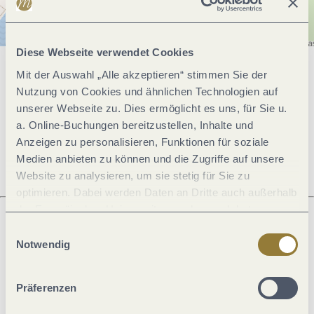
Diese Webseite verwendet Cookies
Mit der Auswahl „Alle akzeptieren“ stimmen Sie der
Allgemeine Informationen
Nutzung von Cookies und ähnlichen Technologien auf
unserer Webseite zu. Dies ermöglicht es uns, für Sie u.
a. Online-Buchungen bereitzustellen, Inhalte und
Öffnungszeiten
Anzeigen zu personalisieren, Funktionen für soziale
Medien anbieten zu können und die Zugriffe auf unsere
Website zu analysieren, um sie stetig für Sie zu
optimieren. Dabei werden Daten an Dritte auch außerhalb
der Europäischen Union weitergegeben und dort
verarbeitet. Diese Einwilligung ist freiwillig und kann
Einwilligungsauswahl
jederzeit widerrufen werden. Mit der Auswahl "Alle
Was möchtest du als nächstes tun?
Notwendig
ablehnen" kann es zu Beeinträchtigungen in der Nutzung
unserer Webseite kommen.
Präferenzen