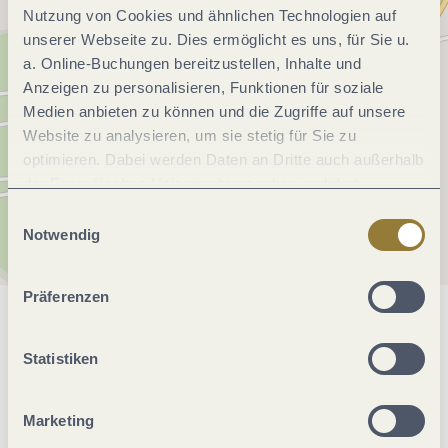
Nutzung von Cookies und ähnlichen Technologien auf
unserer Webseite zu. Dies ermöglicht es uns, für Sie u.
a. Online-Buchungen bereitzustellen, Inhalte und
Anzeigen zu personalisieren, Funktionen für soziale
Medien anbieten zu können und die Zugriffe auf unsere
Website zu analysieren, um sie stetig für Sie zu
optimieren. Dabei werden Daten an Dritte auch außerhalb
der Europäischen Union weitergegeben und dort
verarbeitet. Diese Einwilligung ist freiwillig und kann
Einwilligungsauswahl
jederzeit widerrufen werden. Mit der Auswahl "Alle
Notwendig
ablehnen" kann es zu Beeinträchtigungen in der Nutzung
unserer Webseite kommen.
Präferenzen
Allgemeine Informationen
Statistiken
Öffnungszeiten
Marketing