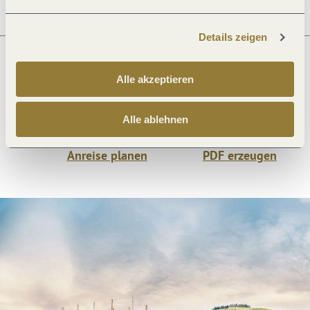
Details zeigen
Alle akzeptieren
Was möchtest du als nächstes tun?
Alle ablehnen
Anreise planen
PDF erzeugen