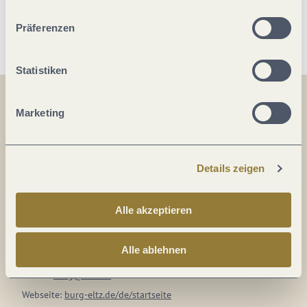
unserer Webseite kommen.
Präferenzen
Statistiken
Marketing
Auf der Karte
Burg Eltz 1
Details zeigen
56294 Wierschem
DE
Alle akzeptieren
Tel.:
(0049) 2672/950500
Alle ablehnen
Fax:
(0049) 2672/9505050
E-Mail:
burg@eltz.de
Webseite:
burg-eltz.de/de/startseite