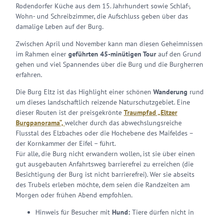
Rodendorfer Küche aus dem 15. Jahrhundert sowie Schlaf-,
Wohn- und Schreibzimmer, die Aufschluss geben über das
damalige Leben auf der Burg.
Zwischen April und November kann man diesen Geheimnissen
im Rahmen einer
geführten 45-minütigen Tour
auf den Grund
gehen und viel Spannendes über die Burg und die Burgherren
erfahren.
Die Burg Eltz ist das Highlight einer schönen
Wanderung
rund
um dieses landschaftlich reizende Naturschutzgebiet. Eine
dieser Routen ist der preisgekrönte
Traumpfad „Eltzer
Burgpanorama“,
welcher durch das abwechslungsreiche
Flusstal des Elzbaches oder die Hochebene des Maifeldes –
der Kornkammer der Eifel – führt.
Für alle, die Burg nicht erwandern wollen, ist sie über einen
gut ausgebauten Anfahrtsweg barrierefrei zu erreichen (die
Besichtigung der Burg ist nicht barrierefrei). Wer sie abseits
des Trubels erleben möchte, dem seien die Randzeiten am
Morgen oder frühen Abend empfohlen.
Hinweis für Besucher mit
Hund:
Tiere dürfen nicht in