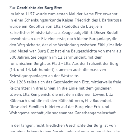
Zur
Geschichte der Burg Eltz:
Im Jahre 1157 wurde zum ersten Mal der Name Eltz erwähnt.
In einer Schenkungsurkunde Kaiser Friedrich des I. Barbarossa
wurde ein Rudolfus von Eltz, (Rudolfus de Elze), ein
kaiserlicher Ministerialer, als Zeuge aufgeführt. Dieser Rudolf
bewohnte an der Elz eine erste, noch kleine Burganlage, die
den Weg sicherte, der eine Verbindung zwischen Eifel / Maifeld
und Mosel war. Burg Eltz hat eine Baugeschichte von mehr als
500 Jahren. Sie begann im 12. Jahrhundert, mit dem
romanischen Burghaus Platt - Eltz. Aus der Frühzeit der Burg
(13. und 14. Jahrhundert) stammen auch die massiven
Befestigungsanlagen an der Westseite.
Vor 1268 teilte sich das Geschlecht von Eltz, mittlerweile freie
Reichsritter, in drei Linien. In die Linie mit dem goldenen
Löwen, Eltz Kempenich, die mit dem silbernen Löwen, Eltz
Rübenach und die mit den Büffelhörnern, Eltz Rodendorf.
Diese drei Familien bildeten auf der Burg eine Erb- und
Wohngemeinschaft, die sogenannte Ganerbengemeinschaft.
In der langen, recht friedlichen Geschichte der Burg ist von
nur einer kriegerischen Auseinandersetzung zu berichten, der