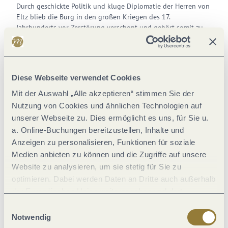
Durch geschickte Politik und kluge Diplomatie der Herren von
Eltz blieb die Burg in den großen Kriegen des 17.
Jahrhunderts vor Zerstörung verschont und gehört somit zu
den wenigen niemals zerstörten Burgen in Europa
Seit nunmehr 34 Generationen ist Burg Eltz im Besitz des
gleichnamigen Geschlechts. Das jetzige Familienoberhaupt des
Hauses ist Herr Dr. Karl Graf von und zu Eltz Kempenich.
Diese Webseite verwendet Cookies
Mit der Auswahl „Alle akzeptieren“ stimmen Sie der
Nutzung von Cookies und ähnlichen Technologien auf
unserer Webseite zu. Dies ermöglicht es uns, für Sie u.
a. Online-Buchungen bereitzustellen, Inhalte und
Anzeigen zu personalisieren, Funktionen für soziale
Medien anbieten zu können und die Zugriffe auf unsere
Website zu analysieren, um sie stetig für Sie zu
optimieren. Dabei werden Daten an Dritte auch außerhalb
der Europäischen Union weitergegeben und dort
verarbeitet. Diese Einwilligung ist freiwillig und kann
Einwilligungsauswahl
jederzeit widerrufen werden. Mit der Auswahl "Alle
Notwendig
ablehnen" kann es zu Beeinträchtigungen in der Nutzung