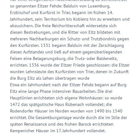
so genannten Eltzer Fehde: Balduin von Luxemburg,
Erzbischof und Kurfürst in Trier, begann im frühen 14.
Jahrhundert, sein Territorium bis Koblenz hin zu erweitern und
abzusichern. Die freie Reichsritterschaft widersetzte sich
diesen Bestrebungen, und die Ritter von Eltz bildeten mit
mehreren Nachbarburgen ein Schutz- und Trutzbündnis gegen
den Kurfürsten. 1331 begann Balduin mit der Zerschlagung
dieses Aufstandes und ließ auf einem gegenüberliegenden
Felsen eine Belagerungsburg, die Trutz- oder Baldeneltz,
errichten. 1336 wurde der Eltzer Friede geschlossen: die Eltzer
wurden Lehnsleute des Kurfürsten von Trier, denen in Zukunft
die Burg Eltz als Lehen übertragen wurde
Etwa ein Jahrhundert nach der Eltzer Fehde begann auf Burg
Eltz eine lange Phase intensiver Bauarbeiten. Die drei
Hauptlinien errichteten sich eigene Wohnhäuser: so wurde
1472 das spätgotische Haus Rübenach vollendet; die
Rodendorfer Häuser im Norden wurden von 1490 bis 1540
errichtet. Die Gesamtburganlage wurde durch die im Stile der
späten Renaissance und des frühen Barock errichteten
Kempenicher Häuser im 17. Jahrhundert vollendet.