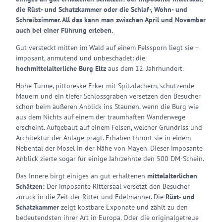
die Rüst- und Schatzkammer oder die Schlaf-, Wohn- und
Schreibzimmer. All das kann man zwischen April und November
auch bei einer Führung erleben.
Gut versteckt mitten im Wald auf einem Felssporn liegt sie –
imposant, anmutend und unbeschadet: die
hochmittelalterliche Burg Eltz
aus dem 12. Jahrhundert.
Hohe Türme, pittoreske Erker mit Spitzdächern, schützende
Mauern und ein tiefer Schlossgraben versetzen den Besucher
schon beim äußeren Anblick ins Staunen, wenn die Burg wie
aus dem Nichts auf einem der traumhaften Wanderwege
erscheint. Aufgebaut auf einem Felsen, welcher Grundriss und
Architektur der Anlage prägt. Erhaben thront sie in einem
Nebental der Mosel in der Nähe von Mayen. Dieser imposante
Anblick zierte sogar für einige Jahrzehnte den 500 DM-Schein.
Das Innere birgt einiges an gut erhaltenen
mittelalterlichen
Schätzen:
Der imposante Rittersaal versetzt den Besucher
zurück in die Zeit der Ritter und Edelmänner. Die
Rüst- und
Schatzkammer
zeigt kostbare Exponate und zählt zu den
bedeutendsten ihrer Art in Europa. Oder die originalgetreue