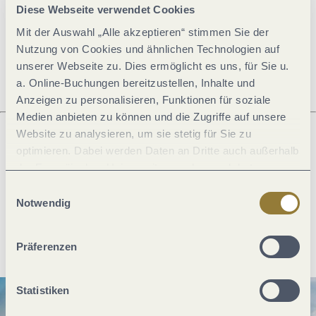
Diese Webseite verwendet Cookies
Mit der Auswahl „Alle akzeptieren“ stimmen Sie der
Öffnungszeiten
Nutzung von Cookies und ähnlichen Technologien auf
unserer Webseite zu. Dies ermöglicht es uns, für Sie u.
a. Online-Buchungen bereitzustellen, Inhalte und
Anzeigen zu personalisieren, Funktionen für soziale
Medien anbieten zu können und die Zugriffe auf unsere
Website zu analysieren, um sie stetig für Sie zu
optimieren. Dabei werden Daten an Dritte auch außerhalb
Was möchtest du als nächstes tun?
der Europäischen Union weitergegeben und dort
verarbeitet. Diese Einwilligung ist freiwillig und kann
Einwilligungsauswahl
jederzeit widerrufen werden. Mit der Auswahl "Alle
Notwendig
ablehnen" kann es zu Beeinträchtigungen in der Nutzung
Anreise planen
PDF erzeugen
unserer Webseite kommen.
Präferenzen
Statistiken