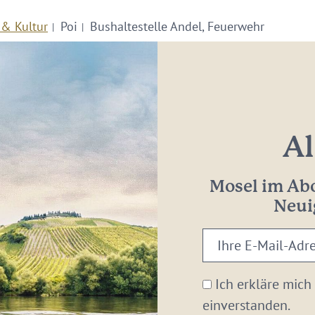
 & Kultur
Poi
Bushaltestelle Andel, Feuerwehr
Al
Mosel im Abo
Neui
Ihre
E-
Mail-
Ich erkläre mich
Adresse:
einverstanden.