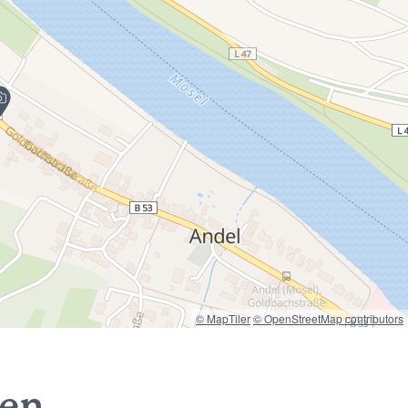
© MapTiler
© OpenStreetMap contributors