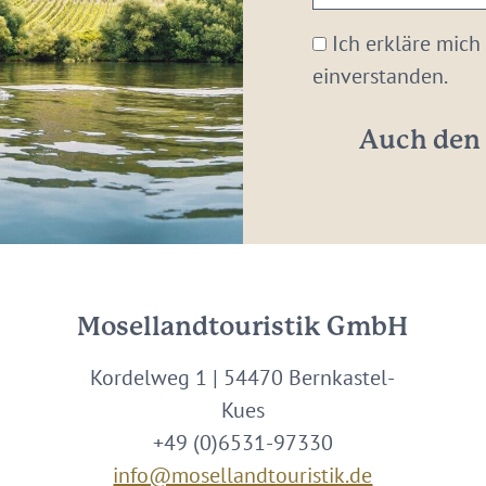
E-
Mail-
Ich erkläre mich
Adresse:
einverstanden.
*
Auch den 
Mosellandtouristik GmbH
Kordelweg 1 | 54470 Bernkastel-
Kues
+49 (0)6531-97330
info@mosellandtouristik.de