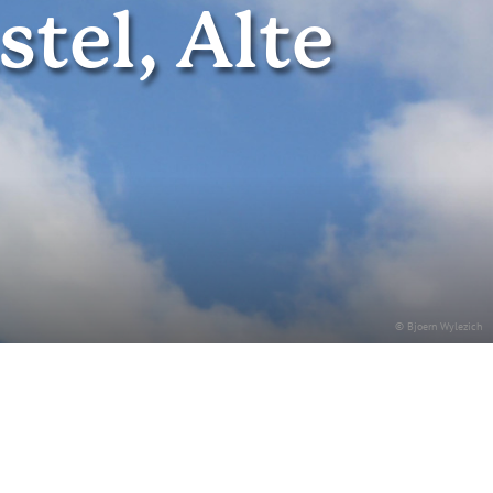
tel, Alte
© Bjoern Wylezich