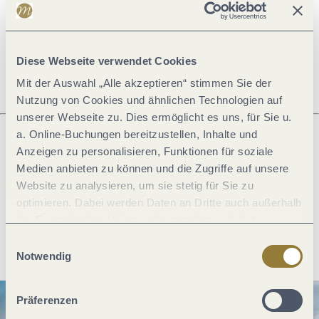
Öffnungszeiten
Diese Webseite verwendet Cookies
Mit der Auswahl „Alle akzeptieren“ stimmen Sie der
Nutzung von Cookies und ähnlichen Technologien auf
unserer Webseite zu. Dies ermöglicht es uns, für Sie u.
a. Online-Buchungen bereitzustellen, Inhalte und
Anzeigen zu personalisieren, Funktionen für soziale
Was möchtest du als nächstes tun?
Medien anbieten zu können und die Zugriffe auf unsere
Website zu analysieren, um sie stetig für Sie zu
optimieren. Dabei werden Daten an Dritte auch außerhalb
der Europäischen Union weitergegeben und dort
Anreise planen
PDF erzeugen
verarbeitet. Diese Einwilligung ist freiwillig und kann
Einwilligungsauswahl
jederzeit widerrufen werden. Mit der Auswahl "Alle
Notwendig
ablehnen" kann es zu Beeinträchtigungen in der Nutzung
unserer Webseite kommen.
Präferenzen