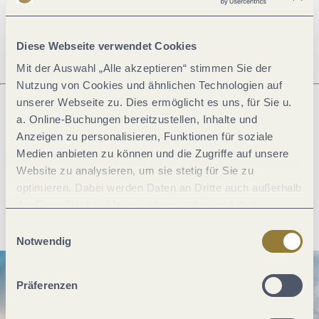
Öffnungszeiten
Diese Webseite verwendet Cookies
Mit der Auswahl „Alle akzeptieren“ stimmen Sie der
Nutzung von Cookies und ähnlichen Technologien auf
unserer Webseite zu. Dies ermöglicht es uns, für Sie u.
a. Online-Buchungen bereitzustellen, Inhalte und
Was möchtest du als nächstes tun?
Anzeigen zu personalisieren, Funktionen für soziale
Medien anbieten zu können und die Zugriffe auf unsere
Website zu analysieren, um sie stetig für Sie zu
optimieren. Dabei werden Daten an Dritte auch außerhalb
Anreise planen
PDF erzeugen
der Europäischen Union weitergegeben und dort
verarbeitet. Diese Einwilligung ist freiwillig und kann
Einwilligungsauswahl
jederzeit widerrufen werden. Mit der Auswahl "Alle
Notwendig
ablehnen" kann es zu Beeinträchtigungen in der Nutzung
unserer Webseite kommen.
Präferenzen