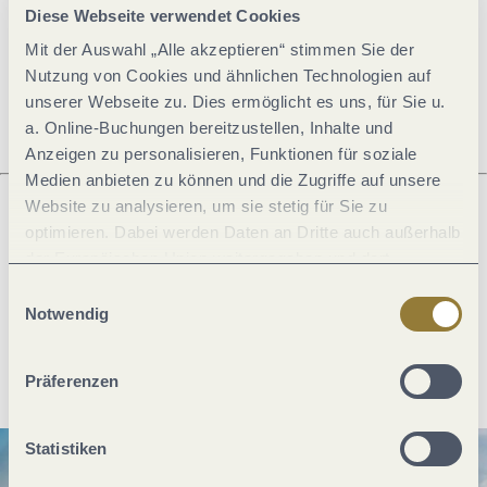
Diese Webseite verwendet Cookies
Mit der Auswahl „Alle akzeptieren“ stimmen Sie der
Öffnungszeiten
Nutzung von Cookies und ähnlichen Technologien auf
unserer Webseite zu. Dies ermöglicht es uns, für Sie u.
a. Online-Buchungen bereitzustellen, Inhalte und
Anzeigen zu personalisieren, Funktionen für soziale
Medien anbieten zu können und die Zugriffe auf unsere
Website zu analysieren, um sie stetig für Sie zu
optimieren. Dabei werden Daten an Dritte auch außerhalb
Was möchtest du als nächstes tun?
der Europäischen Union weitergegeben und dort
verarbeitet. Diese Einwilligung ist freiwillig und kann
Einwilligungsauswahl
jederzeit widerrufen werden. Mit der Auswahl "Alle
Notwendig
ablehnen" kann es zu Beeinträchtigungen in der Nutzung
Anreise planen
PDF erzeugen
unserer Webseite kommen.
Präferenzen
Statistiken