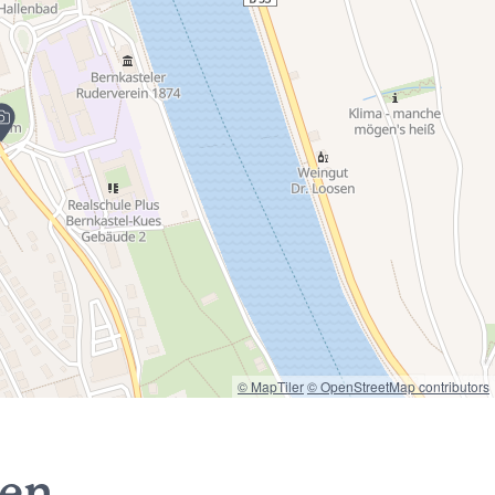
© MapTiler
© OpenStreetMap contributors