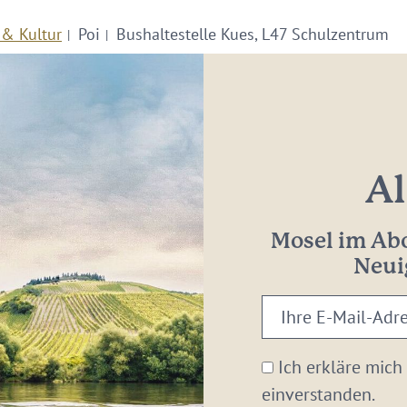
 & Kultur
Poi
Bushaltestelle Kues, L47 Schulzentrum
Al
Mosel im Abo
Neui
Ihre
E-
Mail-
Ich erkläre mich
Adresse:
einverstanden.