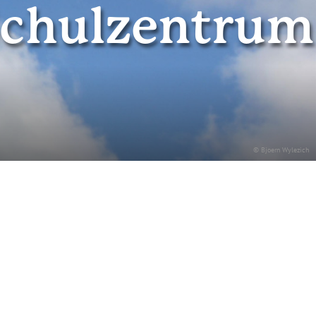
 Schulzentrum
© Bjoern Wylezich