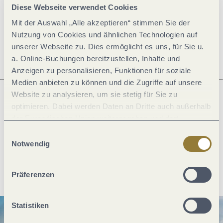
Diese Webseite verwendet Cookies
Mit der Auswahl „Alle akzeptieren“ stimmen Sie der
Öffnungszeiten
Nutzung von Cookies und ähnlichen Technologien auf
unserer Webseite zu. Dies ermöglicht es uns, für Sie u.
a. Online-Buchungen bereitzustellen, Inhalte und
Anzeigen zu personalisieren, Funktionen für soziale
Medien anbieten zu können und die Zugriffe auf unsere
Website zu analysieren, um sie stetig für Sie zu
optimieren. Dabei werden Daten an Dritte auch außerhalb
Was möchtest du als nächstes tun?
der Europäischen Union weitergegeben und dort
verarbeitet. Diese Einwilligung ist freiwillig und kann
Einwilligungsauswahl
jederzeit widerrufen werden. Mit der Auswahl "Alle
Notwendig
ablehnen" kann es zu Beeinträchtigungen in der Nutzung
Anreise planen
PDF erzeugen
unserer Webseite kommen.
Präferenzen
Statistiken