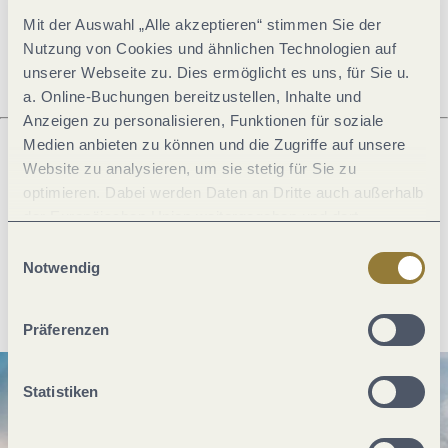
Mit der Auswahl „Alle akzeptieren“ stimmen Sie der
Öffnungszeiten
Nutzung von Cookies und ähnlichen Technologien auf
unserer Webseite zu. Dies ermöglicht es uns, für Sie u.
a. Online-Buchungen bereitzustellen, Inhalte und
Anzeigen zu personalisieren, Funktionen für soziale
Medien anbieten zu können und die Zugriffe auf unsere
Website zu analysieren, um sie stetig für Sie zu
Was möchtest du als nächstes tun?
optimieren. Dabei werden Daten an Dritte auch außerhalb
der Europäischen Union weitergegeben und dort
verarbeitet. Diese Einwilligung ist freiwillig und kann
Einwilligungsauswahl
jederzeit widerrufen werden. Mit der Auswahl "Alle
Notwendig
Anreise planen
PDF erzeugen
ablehnen" kann es zu Beeinträchtigungen in der Nutzung
unserer Webseite kommen.
Präferenzen
Statistiken