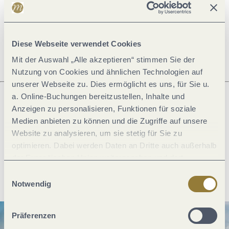
Öffnungszeiten
Diese Webseite verwendet Cookies
Mit der Auswahl „Alle akzeptieren“ stimmen Sie der
Nutzung von Cookies und ähnlichen Technologien auf
unserer Webseite zu. Dies ermöglicht es uns, für Sie u.
a. Online-Buchungen bereitzustellen, Inhalte und
Anzeigen zu personalisieren, Funktionen für soziale
Was möchtest du als nächstes tun?
Medien anbieten zu können und die Zugriffe auf unsere
Website zu analysieren, um sie stetig für Sie zu
optimieren. Dabei werden Daten an Dritte auch außerhalb
der Europäischen Union weitergegeben und dort
Anreise planen
PDF erzeugen
verarbeitet. Diese Einwilligung ist freiwillig und kann
Einwilligungsauswahl
jederzeit widerrufen werden. Mit der Auswahl "Alle
Notwendig
ablehnen" kann es zu Beeinträchtigungen in der Nutzung
unserer Webseite kommen.
Präferenzen