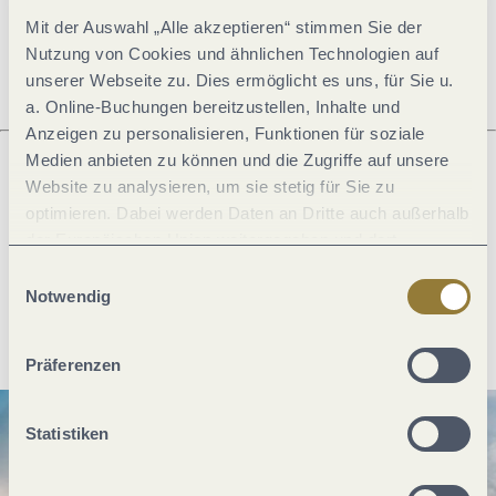
Mit der Auswahl „Alle akzeptieren“ stimmen Sie der
Öffnungszeiten
Nutzung von Cookies und ähnlichen Technologien auf
unserer Webseite zu. Dies ermöglicht es uns, für Sie u.
a. Online-Buchungen bereitzustellen, Inhalte und
Anzeigen zu personalisieren, Funktionen für soziale
Medien anbieten zu können und die Zugriffe auf unsere
Website zu analysieren, um sie stetig für Sie zu
Was möchtest du als nächstes tun?
optimieren. Dabei werden Daten an Dritte auch außerhalb
der Europäischen Union weitergegeben und dort
verarbeitet. Diese Einwilligung ist freiwillig und kann
Einwilligungsauswahl
jederzeit widerrufen werden. Mit der Auswahl "Alle
Notwendig
Anreise planen
PDF erzeugen
ablehnen" kann es zu Beeinträchtigungen in der Nutzung
unserer Webseite kommen.
Präferenzen
Statistiken