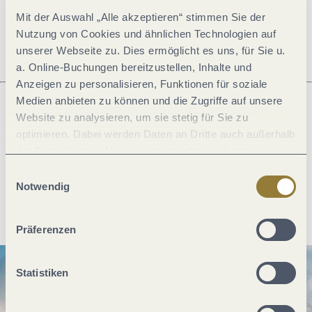
Mit der Auswahl „Alle akzeptieren“ stimmen Sie der
Öffnungszeiten
Nutzung von Cookies und ähnlichen Technologien auf
unserer Webseite zu. Dies ermöglicht es uns, für Sie u.
a. Online-Buchungen bereitzustellen, Inhalte und
Anzeigen zu personalisieren, Funktionen für soziale
Medien anbieten zu können und die Zugriffe auf unsere
Website zu analysieren, um sie stetig für Sie zu
Was möchtest du als nächstes tun?
optimieren. Dabei werden Daten an Dritte auch außerhalb
der Europäischen Union weitergegeben und dort
verarbeitet. Diese Einwilligung ist freiwillig und kann
Einwilligungsauswahl
jederzeit widerrufen werden. Mit der Auswahl "Alle
Notwendig
Anreise planen
PDF erzeugen
ablehnen" kann es zu Beeinträchtigungen in der Nutzung
unserer Webseite kommen.
Präferenzen
Statistiken