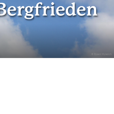
 Bergfrieden
© Bjoern Wylezich