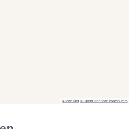
© MapTiler
© OpenStreetMap contributors