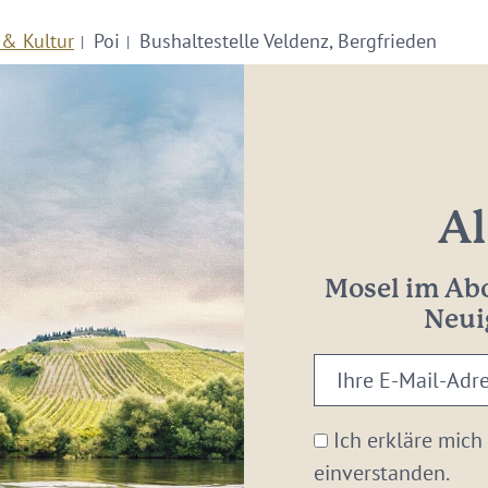
 & Kultur
Poi
Bushaltestelle Veldenz, Bergfrieden
Al
Mosel im Abo
Neui
Ihre
E-
Mail-
Ich erkläre mich
Adresse:
einverstanden.