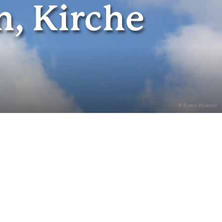
n, Kirche
© Bjoern Wylezich