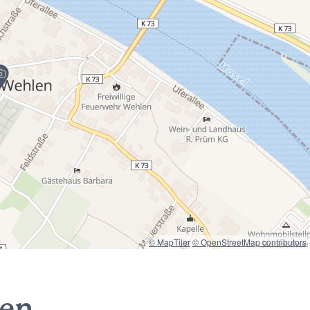
© MapTiler
© OpenStreetMap contributors