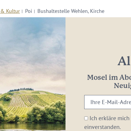
 & Kultur
Poi
Bushaltestelle Wehlen, Kirche
Al
Mosel im Abo
Neui
Ihre
E-
Mail-
Ich erkläre mich
Adresse:
einverstanden.