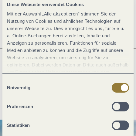
Diese Webseite verwendet Cookies
Mit der Auswahl „Alle akzeptieren“ stimmen Sie der
Öffnungszeiten
Nutzung von Cookies und ähnlichen Technologien auf
unserer Webseite zu. Dies ermöglicht es uns, für Sie u.
a. Online-Buchungen bereitzustellen, Inhalte und
Anzeigen zu personalisieren, Funktionen für soziale
Medien anbieten zu können und die Zugriffe auf unsere
Website zu analysieren, um sie stetig für Sie zu
optimieren. Dabei werden Daten an Dritte auch außerhalb
Was möchtest du als nächstes tun?
der Europäischen Union weitergegeben und dort
verarbeitet. Diese Einwilligung ist freiwillig und kann
Einwilligungsauswahl
jederzeit widerrufen werden. Mit der Auswahl "Alle
Notwendig
ablehnen" kann es zu Beeinträchtigungen in der Nutzung
Anreise planen
PDF erzeugen
unserer Webseite kommen.
Präferenzen
Statistiken