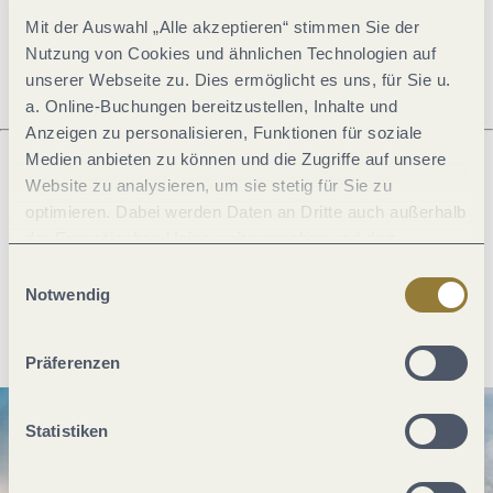
Mit der Auswahl „Alle akzeptieren“ stimmen Sie der
Öffnungszeiten
Nutzung von Cookies und ähnlichen Technologien auf
unserer Webseite zu. Dies ermöglicht es uns, für Sie u.
a. Online-Buchungen bereitzustellen, Inhalte und
Anzeigen zu personalisieren, Funktionen für soziale
Medien anbieten zu können und die Zugriffe auf unsere
Website zu analysieren, um sie stetig für Sie zu
Was möchtest du als nächstes tun?
optimieren. Dabei werden Daten an Dritte auch außerhalb
der Europäischen Union weitergegeben und dort
verarbeitet. Diese Einwilligung ist freiwillig und kann
Einwilligungsauswahl
jederzeit widerrufen werden. Mit der Auswahl "Alle
Notwendig
Anreise planen
PDF erzeugen
ablehnen" kann es zu Beeinträchtigungen in der Nutzung
unserer Webseite kommen.
Präferenzen
Statistiken