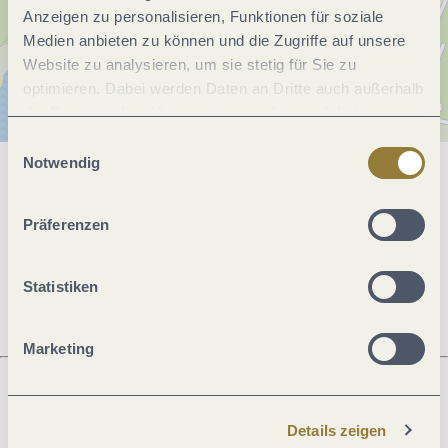
Anzeigen zu personalisieren, Funktionen für soziale
Medien anbieten zu können und die Zugriffe auf unsere
Website zu analysieren, um sie stetig für Sie zu
optimieren. Dabei werden Daten an Dritte auch außerhalb
der Europäischen Union weitergegeben und dort
verarbeitet. Diese Einwilligung ist freiwillig und kann
Einwilligungsauswahl
jederzeit widerrufen werden. Mit der Auswahl "Alle
Notwendig
ablehnen" kann es zu Beeinträchtigungen in der Nutzung
Allgemeine Informationen
unserer Webseite kommen.
Präferenzen
Öffnungszeiten
Statistiken
Marketing
Was möchtest du als nächstes tun?
Details zeigen