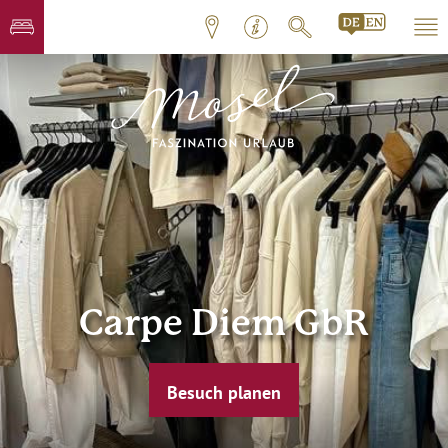
Carpe Diem GbR
Besuch planen