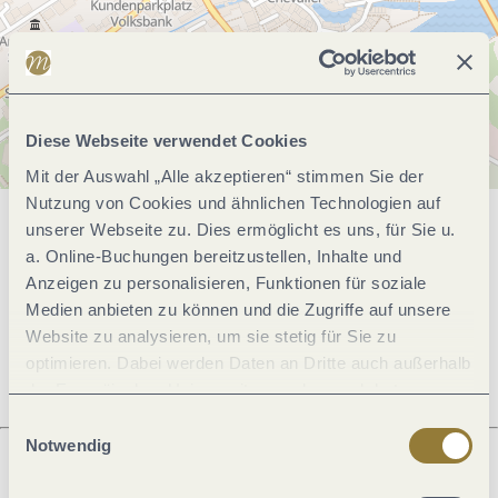
Diese Webseite verwendet Cookies
Mit der Auswahl „Alle akzeptieren“ stimmen Sie der
Nutzung von Cookies und ähnlichen Technologien auf
unserer Webseite zu. Dies ermöglicht es uns, für Sie u.
Allgemeine Informationen
a. Online-Buchungen bereitzustellen, Inhalte und
Anzeigen zu personalisieren, Funktionen für soziale
Medien anbieten zu können und die Zugriffe auf unsere
Öffnungszeiten
Website zu analysieren, um sie stetig für Sie zu
optimieren. Dabei werden Daten an Dritte auch außerhalb
der Europäischen Union weitergegeben und dort
verarbeitet. Diese Einwilligung ist freiwillig und kann
Einwilligungsauswahl
jederzeit widerrufen werden. Mit der Auswahl "Alle
Notwendig
ablehnen" kann es zu Beeinträchtigungen in der Nutzung
unserer Webseite kommen.