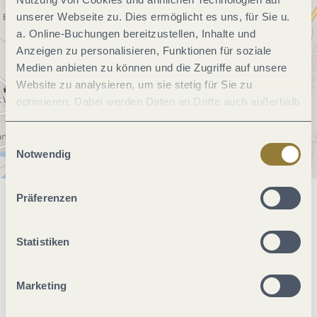
unserer Webseite zu. Dies ermöglicht es uns, für Sie u.
a. Online-Buchungen bereitzustellen, Inhalte und
Anzeigen zu personalisieren, Funktionen für soziale
Medien anbieten zu können und die Zugriffe auf unsere
Website zu analysieren, um sie stetig für Sie zu
optimieren. Dabei werden Daten an Dritte auch außerhalb
der Europäischen Union weitergegeben und dort
verarbeitet. Diese Einwilligung ist freiwillig und kann
Einwilligungsauswahl
jederzeit widerrufen werden. Mit der Auswahl "Alle
Notwendig
ablehnen" kann es zu Beeinträchtigungen in der Nutzung
unserer Webseite kommen.
Präferenzen
Allgemeine Informationen
Statistiken
Öffnungszeiten
Marketing