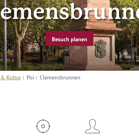
lemensbrunn
Besuch planen
 & Kultur
Poi
Clemensbrunnen