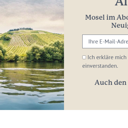
Al
Mosel im Abo
Neui
Ihre
E-
Mail-
Ich erkläre mich
Adresse:
einverstanden.
*
Auch den 