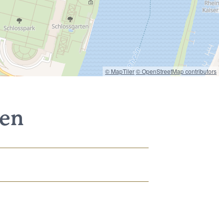
© MapTiler
© OpenStreetMap contributors
nen