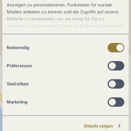
Anzeigen zu personalisieren, Funktionen für soziale
Webseite:
www.trittenheim.de
Medien anbieten zu können und die Zugriffe auf unsere
Website zu analysieren, um sie stetig für Sie zu
optimieren. Dabei werden Daten an Dritte auch außerhalb
Anreise planen
der Europäischen Union weitergegeben und dort
verarbeitet. Diese Einwilligung ist freiwillig und kann
Einwilligungsauswahl
jederzeit widerrufen werden. Mit der Auswahl "Alle
Notwendig
ablehnen" kann es zu Beeinträchtigungen in der Nutzung
unserer Webseite kommen.
Präferenzen
Statistiken
Marketing
Details zeigen