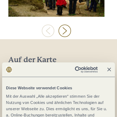
Auf der Karte
Moselweinstrasse 55
54349 Trittenheim
DE
Diese Webseite verwendet Cookies
Mit der Auswahl „Alle akzeptieren“ stimmen Sie der
Tel.:
(0049) 0049 6507 2227
Nutzung von Cookies und ähnlichen Technologien auf
Fax:
(0049) 0049 6507 2040
unserer Webseite zu. Dies ermöglicht es uns, für Sie u.
a. Online-Buchungen bereitzustellen, Inhalte und
E-Mail:
info@trittenheim.de