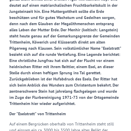
deutet auf einen matriarchalischen Fruchtbarkeitskult in der
Jungsteinzeit hin. Eine Muttergottheit sollte die Erde
beschützen und für gutes Wachstum und Gedeihen sorgen,
denn nach dem Glauben der Megalithmenschen entsprang
alles Leben der Mutter Erde. Der Menhir (keltisch: Langstein)
steht heute genau auf der Gemarkungsgrenze der Gemeinden
Trittenheim, Köwerich und Klüsserath direkt am alten
Pilgerweg nach Klausen. Sein volkstümlicher Name "Eselstratt"
bezieht sich auf die runde Vertiefung. Eine Legende berichtet:
Eine christliche Jungfrau hat sich auf der Flucht vor einem
heidnischen Ritter mit ihrem Reittier, einem Esel, an dieser
Stelle durch einen heftigen Sprung ins Tal gerettet.
Zurückgeblieben ist der Hufabdruck des Esels. Der Ritter hat
sich beim Anblick des Wunders zum Christentum bekehrt. Der
zentnerschwere Stein hat jahrelang flachgelegen und wurde
im Zuge der Flurbereinigung 1971-73 von der Ortsgemeinde
Trittenheim hier wieder aufgerichtet.
Der "Eselstratt" von Trittenheim
Auf einem Bergrücken oberhalb von Trittenheim steht still
und einsam ein ca. 3000 bis 3500 Jahre altes Relikt der