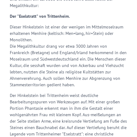
Megalithkultur:
Der "Eselstratt" von Trittenheim.
Dieser Hinkelstein ist einer der wenigen im Mittelmoselraum
erhaltenen Menhire (keltisch: Men=lang, hir=Stein) oder
Monolithen.
Die Megalithkultur drang vor etwa 3000 Jahren von
Frankreich (Bretagne) und England/Irland herkommend in den
Moselraum und Südwestdeutschland ein. Die Menschen dieser
Kultur, die sesshaft wurden und von Ackerbau und Viehzucht
lebten, nutzten die Steine als religiöse Kultstätten zur
Ahnenverehrung. Auch sollen Menhire zur Abgrenzung von
Stammesterritorien gedient haben.
Der Hinkelstein bei Trittenheim weist deutliche
Bearbeitungsspuren von Werkzeugen auf. Mit einer großen
Portion Phantasie erkennt man in ihm die Gestalt einer
wohlgenährten Frau mit kleinem Kopf. Aus-meißelungen an
der Seite stellen Arme, eine kreisrunde Vertiefung am Fuße des
Steines einen Bauchnabel dar. Auf dieser Vertiefung beruht die
Legende vom Trittenheimer "Eselstratt": eine christliche