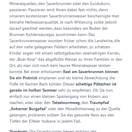
Mineralquellen, den Sauerbrunnen oder den Guidoborn,
passieren. Passieren wird Ihnen dabei fast nichts, denn
unserem kostenlosen Sauerbrunnenwasser bescheinigte man
beinahe Heilwasserqualität. Je nach Witterung sollte jedoch
darauf geachtet werden, dass besonders am Boden der
Brunnen Kohlensäuregas ausströmen kann. Das
Sauerbrunnenwasser wussten früher schon die Landwirte, die
auf den nahe gelegenen Feldern arbeiteten, zu schätzen.
Kinder zogen mit einem selbstgebauten zweirädrigen Karren,
der „Buar-Koar“ das abgefüllte Wasser zu ihren Familien in den
Ort, als man sich noch kein teures Mineralwasser leisten
konnte. Bei einer erholsamen
Rast am Sauerbrunnen können
Sie ein Picknick
einplanen und als kleine Abwechslung die
Füße im flachen Bach kühlen. Dieses
schattige Plätzchen ist
gerade im heißen Sommer
sehr zu empfehlen. Ob Sie nun
einfach nur einen kleinen Spaziergang von Kobern aus
machen, oder über den
Tatzelwurmweg
, den
Traumpfad
„Koberner Burgpfad
“ oder den Moselhöhenweg zu der Quelle
gelangen, probieren sollten Sie das gesunde Nass aus den
Tiefen der Eifeler Vulkane in jedem Fall.
Standorte:
Die Sauerbrunnen liegen entlang des