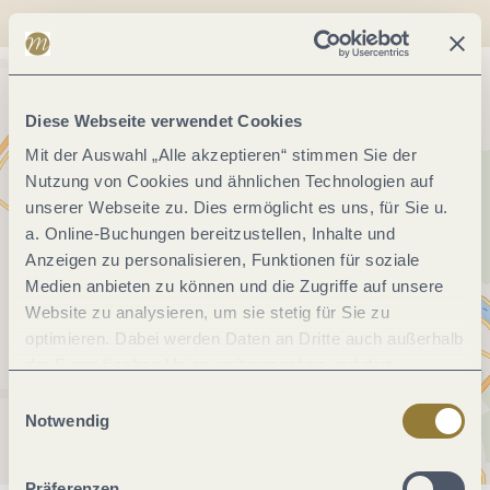
Diese Webseite verwendet Cookies
Mit der Auswahl „Alle akzeptieren“ stimmen Sie der
Nutzung von Cookies und ähnlichen Technologien auf
unserer Webseite zu. Dies ermöglicht es uns, für Sie u.
a. Online-Buchungen bereitzustellen, Inhalte und
Anzeigen zu personalisieren, Funktionen für soziale
Medien anbieten zu können und die Zugriffe auf unsere
Website zu analysieren, um sie stetig für Sie zu
optimieren. Dabei werden Daten an Dritte auch außerhalb
der Europäischen Union weitergegeben und dort
verarbeitet. Diese Einwilligung ist freiwillig und kann
Einwilligungsauswahl
jederzeit widerrufen werden. Mit der Auswahl "Alle
Notwendig
ablehnen" kann es zu Beeinträchtigungen in der Nutzung
unserer Webseite kommen.
Präferenzen