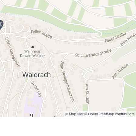
© MapTiler
© OpenStreetMap contributors