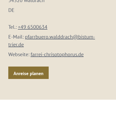
54320 Waldrach
DE
Tel.:
+49 6500634
E-Mail:
pfarrbuero.walddrach@bistum-
trier.de
Webseite:
farrei-chrisotophorus.de
Anreise planen