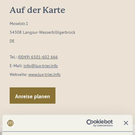
Auf der Karte
Moselstr.1
54308 Langsur-Wasserbilligerbrück
DE
Tel.:
(0049) 6501-602 666
E-Mail:
info@lux-trier.info
Webseite:
www.lux-trier.info
Anreise planen