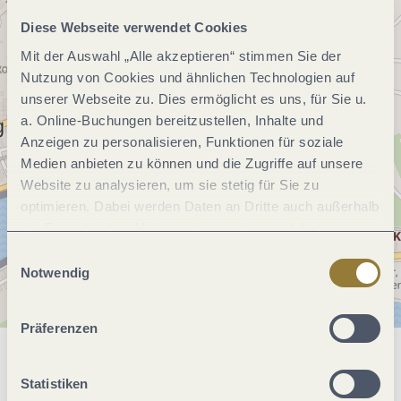
Diese Webseite verwendet Cookies
Mit der Auswahl „Alle akzeptieren“ stimmen Sie der
Nutzung von Cookies und ähnlichen Technologien auf
unserer Webseite zu. Dies ermöglicht es uns, für Sie u.
a. Online-Buchungen bereitzustellen, Inhalte und
Anzeigen zu personalisieren, Funktionen für soziale
Medien anbieten zu können und die Zugriffe auf unsere
Website zu analysieren, um sie stetig für Sie zu
optimieren. Dabei werden Daten an Dritte auch außerhalb
der Europäischen Union weitergegeben und dort
verarbeitet. Diese Einwilligung ist freiwillig und kann
Einwilligungsauswahl
jederzeit widerrufen werden. Mit der Auswahl "Alle
Notwendig
ablehnen" kann es zu Beeinträchtigungen in der Nutzung
unserer Webseite kommen.
Präferenzen
Allgemeine Informationen
Statistiken