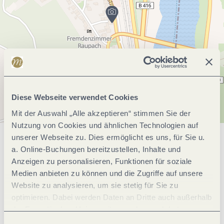
Diese Webseite verwendet Cookies
Mit der Auswahl „Alle akzeptieren“ stimmen Sie der
Nutzung von Cookies und ähnlichen Technologien auf
unserer Webseite zu. Dies ermöglicht es uns, für Sie u.
Allgemeine Informationen
a. Online-Buchungen bereitzustellen, Inhalte und
Anzeigen zu personalisieren, Funktionen für soziale
Medien anbieten zu können und die Zugriffe auf unsere
Website zu analysieren, um sie stetig für Sie zu
Öffnungszeiten
optimieren. Dabei werden Daten an Dritte auch außerhalb
der Europäischen Union weitergegeben und dort
Ruhetage
verarbeitet. Diese Einwilligung ist freiwillig und kann