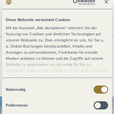
Ruhetage
Diese Webseite verwendet Cookies
Mit der Auswahl „Alle akzeptieren“ stimmen Sie der
Nutzung von Cookies und ähnlichen Technologien auf
unserer Webseite zu. Dies ermöglicht es uns, für Sie u.
a. Online-Buchungen bereitzustellen, Inhalte und
Anzeigen zu personalisieren, Funktionen für soziale
Was möchtest du als nächstes tun?
Medien anbieten zu können und die Zugriffe auf unsere
Website zu analysieren, um sie stetig für Sie zu
optimieren. Dabei werden Daten an Dritte auch außerhalb
der Europäischen Union weitergegeben und dort
Anreise planen
PDF erzeugen
verarbeitet. Diese Einwilligung ist freiwillig und kann
Einwilligungsauswahl
jederzeit widerrufen werden. Mit der Auswahl "Alle
Notwendig
ablehnen" kann es zu Beeinträchtigungen in der Nutzung
unserer Webseite kommen.
Präferenzen