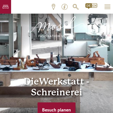
DieWerkstatt -
Schreinerei
Besuch planen