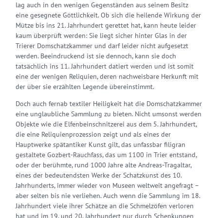
lag auch in den wenigen Gegenständen aus seinem Besitz
eine gesegnete Göttlichkeit. Ob sich die heilende Wirkung der
Mütze bis ins 21. Jahrhundert gerettet hat, kann heute leider
kaum überprüft werden: Sie liegt sicher hinter Glas in der
Trierer Domschatzkammer und darf leider nicht aufgesetzt
werden. Beeindruckend ist sie dennoch, kann sie doch
tatsächlich ins 11. Jahrhundert datiert werden und ist somit
eine der wenigen Reliquien, deren nachweisbare Herkunft mit
der über sie erzählten Legende übereinstimmt.
Doch auch fernab textiler Heiligkeit hat die Domschatzkammer
eine unglaubliche Sammlung zu bieten. Nicht umsonst werden
Objekte wie die Elfenbeinschnitzerei aus dem 5. Jahrhundert,
die eine Reliquienprozession zeigt und als eines der
Hauptwerke spätantiker Kunst gilt, das unfassbar filigran
gestaltete Gozbert-Rauchfass, das um 1100 in Trier entstand,
oder der berühmte, rund 1000 Jahre alte Andreas-Tragaltar,
eines der bedeutendsten Werke der Schatzkunst des 10.
Jahrhunderts, immer wieder von Museen weltweit angefragt –
aber selten bis nie verliehen. Auch wenn die Sammlung im 18.
Jahrhundert viele ihrer Schätze an die Schmelzöfen verloren
hat und im 19. und 20. Jahrhundert nur durch Schenkungen