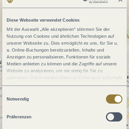
Anreise planen
Diese Webseite verwendet Cookies
Mit der Auswahl „Alle akzeptieren“ stimmen Sie der
Nutzung von Cookies und ähnlichen Technologien auf
unserer Webseite zu. Dies ermöglicht es uns, für Sie u.
a. Online-Buchungen bereitzustellen, Inhalte und
Anzeigen zu personalisieren, Funktionen für soziale
Medien anbieten zu können und die Zugriffe auf unsere
Website zu analysieren, um sie stetig für Sie zu
optimieren. Dabei werden Daten an Dritte auch außerhalb
der Europäischen Union weitergegeben und dort
verarbeitet. Diese Einwilligung ist freiwillig und kann
Einwilligungsauswahl
jederzeit widerrufen werden. Mit der Auswahl "Alle
Notwendig
ablehnen" kann es zu Beeinträchtigungen in der Nutzung
unserer Webseite kommen.
Präferenzen