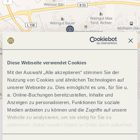
Diese Webseite verwendet Cookies
Mit der Auswahl „Alle akzeptieren“ stimmen Sie der
Nutzung von Cookies und ähnlichen Technologien auf
unserer Webseite zu. Dies ermöglicht es uns, für Sie u.
a. Online-Buchungen bereitzustellen, Inhalte und
Anzeigen zu personalisieren, Funktionen für soziale
Medien anbieten zu können und die Zugriffe auf unsere
Allgemeine Informationen
Website zu analysieren, um sie stetig für Sie zu
optimieren. Dabei werden Daten an Dritte auch außerhalb
der Europäischen Union weitergegeben und dort
Öffnungszeiten
verarbeitet. Diese Einwilligung ist freiwillig und kann