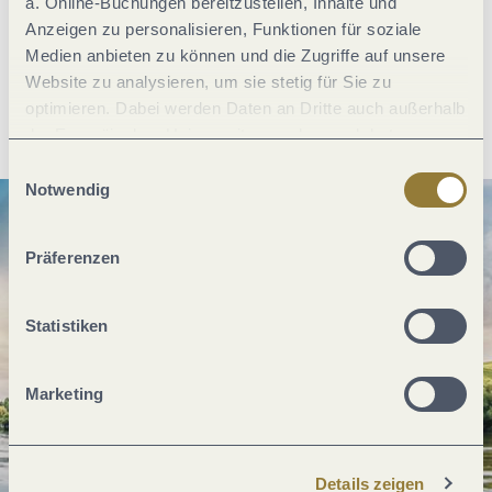
a. Online-Buchungen bereitzustellen, Inhalte und
Anzeigen zu personalisieren, Funktionen für soziale
Medien anbieten zu können und die Zugriffe auf unsere
Website zu analysieren, um sie stetig für Sie zu
optimieren. Dabei werden Daten an Dritte auch außerhalb
Anreise planen
PDF erzeugen
der Europäischen Union weitergegeben und dort
verarbeitet. Diese Einwilligung ist freiwillig und kann
Einwilligungsauswahl
jederzeit widerrufen werden. Mit der Auswahl "Alle
Notwendig
ablehnen" kann es zu Beeinträchtigungen in der Nutzung
unserer Webseite kommen.
Präferenzen
Statistiken
Marketing
Details zeigen