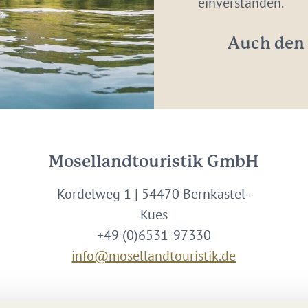
Adresse:
einverstanden.
*
Auch den 
Mosellandtouristik GmbH
Kordelweg 1 | 54470 Bernkastel-
Kues
+49 (0)6531-97330
info@mosellandtouristik.de