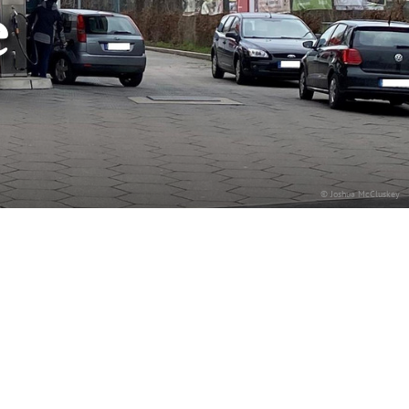
e
© Joshua McCluskey