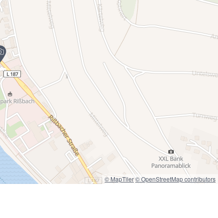
© MapTiler
© OpenStreetMap contributors