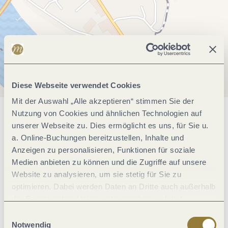
Diese Webseite verwendet Cookies
Mit der Auswahl „Alle akzeptieren“ stimmen Sie der
Nutzung von Cookies und ähnlichen Technologien auf
Allgemeine Informationen
unserer Webseite zu. Dies ermöglicht es uns, für Sie u.
a. Online-Buchungen bereitzustellen, Inhalte und
Anzeigen zu personalisieren, Funktionen für soziale
Öffnungszeiten
Medien anbieten zu können und die Zugriffe auf unsere
Website zu analysieren, um sie stetig für Sie zu
optimieren. Dabei werden Daten an Dritte auch außerhalb
Ruhetage
der Europäischen Union weitergegeben und dort
verarbeitet. Diese Einwilligung ist freiwillig und kann
Einwilligungsauswahl
jederzeit widerrufen werden. Mit der Auswahl "Alle
Notwendig