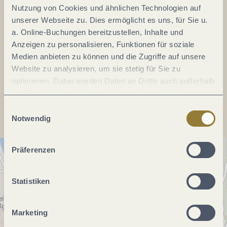
Nutzung von Cookies und ähnlichen Technologien auf
unserer Webseite zu. Dies ermöglicht es uns, für Sie u.
Tel.:
(0049) 6542 21304
a. Online-Buchungen bereitzustellen, Inhalte und
E-Mail:
piace@gmx.de
Anzeigen zu personalisieren, Funktionen für soziale
Webseite:
www.synagogezell.de
Medien anbieten zu können und die Zugriffe auf unsere
Website zu analysieren, um sie stetig für Sie zu
optimieren. Dabei werden Daten an Dritte auch außerhalb
Anreise planen
der Europäischen Union weitergegeben und dort
verarbeitet. Diese Einwilligung ist freiwillig und kann
Einwilligungsauswahl
jederzeit widerrufen werden. Mit der Auswahl "Alle
Notwendig
ablehnen" kann es zu Beeinträchtigungen in der Nutzung
unserer Webseite kommen.
Präferenzen
Statistiken
Marketing