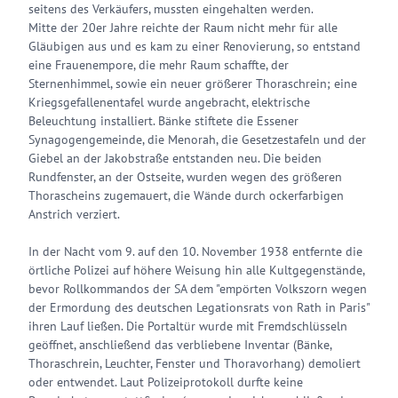
seitens des Verkäufers, mussten eingehalten werden.
Mitte der 20er Jahre reichte der Raum nicht mehr für alle
Gläubigen aus und es kam zu einer Renovierung, so entstand
eine Frauenempore, die mehr Raum schaffte, der
Sternenhimmel, sowie ein neuer größerer Thoraschrein; eine
Kriegsgefallenentafel wurde angebracht, elektrische
Beleuchtung installiert. Bänke stiftete die Essener
Synagogengemeinde, die Menorah, die Gesetzestafeln und der
Giebel an der Jakobstraße entstanden neu. Die beiden
Rundfenster, an der Ostseite, wurden wegen des größeren
Thorascheins zugemauert, die Wände durch ockerfarbigen
Anstrich verziert.
In der Nacht vom 9. auf den 10. November 1938 entfernte die
örtliche Polizei auf höhere Weisung hin alle Kultgegenstände,
bevor Rollkommandos der SA dem "empörten Volkszorn wegen
der Ermordung des deutschen Legationsrats von Rath in Paris"
ihren Lauf ließen. Die Portaltür wurde mit Fremdschlüsseln
geöffnet, anschließend das verbliebene Inventar (Bänke,
Thoraschrein, Leuchter, Fenster und Thoravorhang) demoliert
oder entwendet. Laut Polizeiprotokoll durfte keine