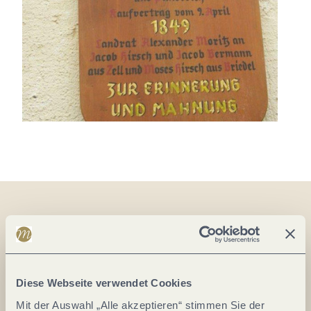
Auf der Karte
Jakobstraße 13
Diese Webseite verwendet Cookies
56856 Zell (Mosel)
Mit der Auswahl „Alle akzeptieren“ stimmen Sie der
DE