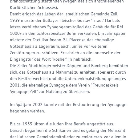
Brandschatzung stattfinden (wegen des sich anschließenden
Kurfürstlichen Schlosses).
Damit erlosch das Leben der israelitischen Gemeinde Zell.
1939 musste der Bullayer Fleischer Gustav "Israel" Harf, als
letzes verbliebenes Synagogenmitglied das Gebäude für RM
1000,- an den Schlossbesitzer Bohn verkaufen. Ein Jahr später
mietete der Textilkaufmann P. J. Piacenza das ehemalige
Gotteshaus als Lagerraum, auch, um es vor weiteren
Zerstörungen zu schützen. Er schrieb an die Innenseite der
Eingangstür das Wort "kosher" in hebräisch.
Die Zeller Stadtbürgermeister Döpgen und Bamberg bemühten
sich, das Gotteshaus als Mahnmal zu erhalten, aber erst durch
den Besitzerwechsel und die Unterdenkmalstellung gelang es
2001, die ehemalige Synagoge dem Verein "Freundeskreis
Synagoge Zell" zur Nutzung zu überlassen.
Im Spätjahr 2002 konnte mit der Restaurierung der Synagoge
begonnen werden.
Bis ca. 1935 übten die Juden ihre Berufe ungestört aus.
Danach begannen die Schikanen und es gelang der Mehrzahl
der jüdischen Gemeindemitglieder zu emigrieren, vor allem in