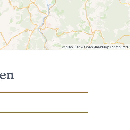
© MapTiler
© OpenStreetMap contributors
nen