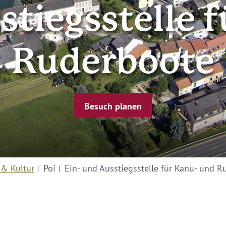
stiegsstelle 
Ruderboote
Besuch planen
 & Kultur
Poi
Ein- und Ausstiegsstelle für Kanu- und 