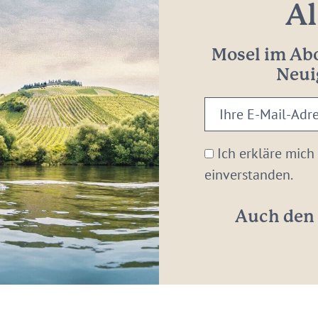
Al
Mosel im Abo
Neui
Ihre
E-
Mail-
Ich erkläre mich
Adresse:
einverstanden.
*
Auch den 