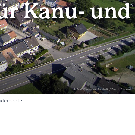
für Kanu- und
© Saar-Obermosel-Touristik / Foto: HP Merten
Ruderboote