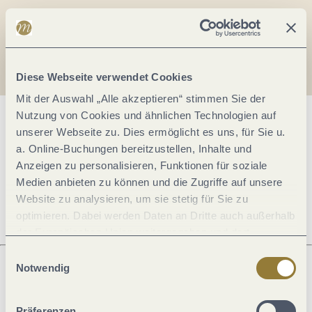
Diese Webseite verwendet Cookies
Mit der Auswahl „Alle akzeptieren“ stimmen Sie der
Nutzung von Cookies und ähnlichen Technologien auf
Allgemeine Informationen
unserer Webseite zu. Dies ermöglicht es uns, für Sie u.
a. Online-Buchungen bereitzustellen, Inhalte und
Anzeigen zu personalisieren, Funktionen für soziale
Öffnungszeiten
Medien anbieten zu können und die Zugriffe auf unsere
Website zu analysieren, um sie stetig für Sie zu
optimieren. Dabei werden Daten an Dritte auch außerhalb
der Europäischen Union weitergegeben und dort
verarbeitet. Diese Einwilligung ist freiwillig und kann
Einwilligungsauswahl
jederzeit widerrufen werden. Mit der Auswahl "Alle
Notwendig
ablehnen" kann es zu Beeinträchtigungen in der Nutzung
Was möchtest du als nächstes tun?
unserer Webseite kommen.
Präferenzen