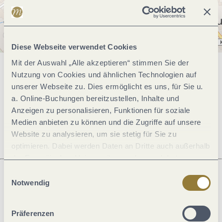
Diese Webseite verwendet Cookies
Mit der Auswahl „Alle akzeptieren“ stimmen Sie der
Allgemeine Informationen
Nutzung von Cookies und ähnlichen Technologien auf
unserer Webseite zu. Dies ermöglicht es uns, für Sie u.
a. Online-Buchungen bereitzustellen, Inhalte und
Anzeigen zu personalisieren, Funktionen für soziale
Öffnungszeiten
Medien anbieten zu können und die Zugriffe auf unsere
Website zu analysieren, um sie stetig für Sie zu
optimieren. Dabei werden Daten an Dritte auch außerhalb
der Europäischen Union weitergegeben und dort
verarbeitet. Diese Einwilligung ist freiwillig und kann
Einwilligungsauswahl
jederzeit widerrufen werden. Mit der Auswahl "Alle
Notwendig
Was möchtest du als nächstes tun?
ablehnen" kann es zu Beeinträchtigungen in der Nutzung
unserer Webseite kommen.
Präferenzen