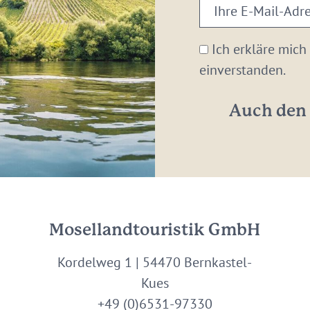
Ihre
E-
Mail-
Ich erkläre mich
Adresse:
einverstanden.
*
Auch den 
Mosellandtouristik GmbH
Kordelweg 1 | 54470 Bernkastel-
Kues
+49 (0)6531-97330