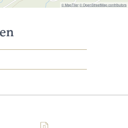
© MapTiler
© OpenStreetMap contributors
nen