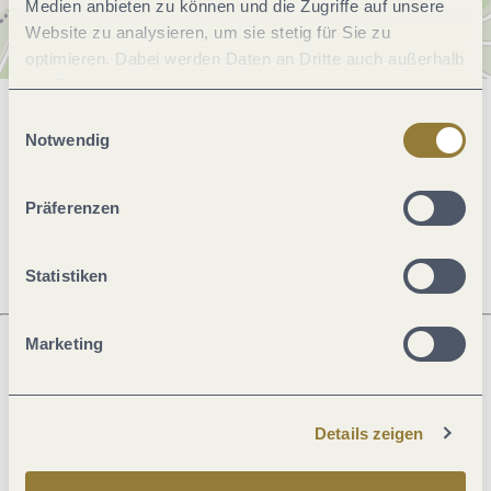
Medien anbieten zu können und die Zugriffe auf unsere
Website zu analysieren, um sie stetig für Sie zu
optimieren. Dabei werden Daten an Dritte auch außerhalb
der Europäischen Union weitergegeben und dort
verarbeitet. Diese Einwilligung ist freiwillig und kann
Einwilligungsauswahl
Allgemeine Informationen
jederzeit widerrufen werden. Mit der Auswahl "Alle
Notwendig
ablehnen" kann es zu Beeinträchtigungen in der Nutzung
unserer Webseite kommen.
Präferenzen
Öffnungszeiten
Statistiken
Marketing
Was möchtest du als nächstes tun?
Details zeigen