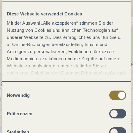
Diese Webseite verwendet Cookies
Mit der Auswahl „Alle akzeptieren“ stimmen Sie der
Nutzung von Cookies und ähnlichen Technologien auf
unserer Webseite zu. Dies ermöglicht es uns, für Sie u.
a. Online-Buchungen bereitzustellen, Inhalte und
Anzeigen zu personalisieren, Funktionen für soziale
Medien anbieten zu können und die Zugriffe auf unsere
Website zu analysieren, um sie stetig für Sie zu
optimieren. Dabei werden Daten an Dritte auch außerhalb
der Europäischen Union weitergegeben und dort
verarbeitet. Diese Einwilligung ist freiwillig und kann
Einwilligungsauswahl
jederzeit widerrufen werden. Mit der Auswahl "Alle
Notwendig
ablehnen" kann es zu Beeinträchtigungen in der Nutzung
unserer Webseite kommen.
Präferenzen
Statistiken