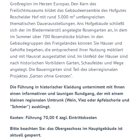
Großregion im Herzen Europas. Den Kern des
Freilichtmuseums bildet das Gebäudeensemble des Hofgutes
Roscheider Hof mit rund 3.000 m² umfangreichen
thematischen Dauerausstellungen. Ans Hofgebäude schließt
sich der im Biedermeierstil angelegte Rosengarten an, in dem
im Sommer über 700 Rosenstöcke blühen. In den
Gebäudegruppen des Freigeländes können Sie Häuser und
Gehöfte begehen, die entsprechend ihrer Nutzung möbliert
und mit Hausrat ausgestattet sind. Im Umfeld der Häuser sind
nach historischen Vorbildern Gärten, Schaufelder und Wege
angelegt. Die Bauerngärten sind Teil des überregionalen
Projektes „Gärten ohne Grenzen“.
Die Führung in historischer Kleidung unternimmt mit Ihnen
einen informativen und launigen Rundgang, der mit einem
kleinen regionalen Umtrunk (Wein, Viez oder Apfelschorle und
"Schmier") ausklingt.
Kosten: Führung 70,00 € zzgl. Eintrittskosten
Bitte beachten Sie: das Obergeschoss im Hauptgebäude ist
aktuell gesperrt.