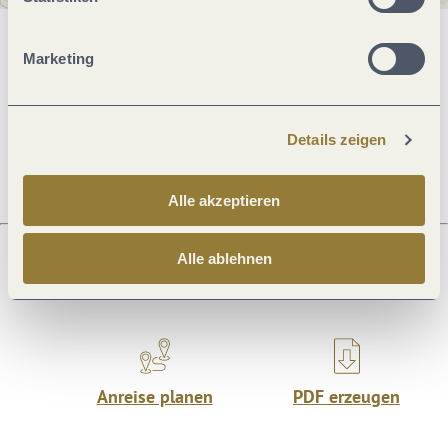
Allgemeine Informationen
Marketing
Öffnungszeiten
Details zeigen
Alle akzeptieren
Alle ablehnen
Was möchtest du als nächstes tun?
Anreise planen
PDF erzeugen