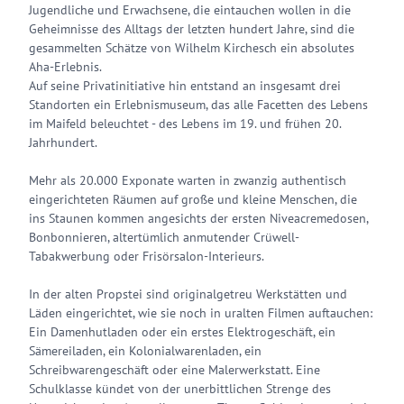
Jugendliche und Erwachsene, die eintauchen wollen in die
Geheimnisse des Alltags der letzten hundert Jahre, sind die
gesammelten Schätze von Wilhelm Kirchesch ein absolutes
Aha-Erlebnis.
Auf seine Privatinitiative hin entstand an insgesamt drei
Standorten ein Erlebnismuseum, das alle Facetten des Lebens
im Maifeld beleuchtet - des Lebens im 19. und frühen 20.
Jahrhundert.
Mehr als 20.000 Exponate warten in zwanzig authentisch
eingerichteten Räumen auf große und kleine Menschen, die
ins Staunen kommen angesichts der ersten Niveacremedosen,
Bonbonnieren, altertümlich anmutender Crüwell-
Tabakwerbung oder Frisörsalon-Interieurs.
In der alten Propstei sind originalgetreu Werkstätten und
Läden eingerichtet, wie sie noch in uralten Filmen auftauchen:
Ein Damenhutladen oder ein erstes Elektrogeschäft, ein
Sämereiladen, ein Kolonialwarenladen, ein
Schreibwarengeschäft oder eine Malerwerkstatt. Eine
Schulklasse kündet von der unerbittlichen Strenge des